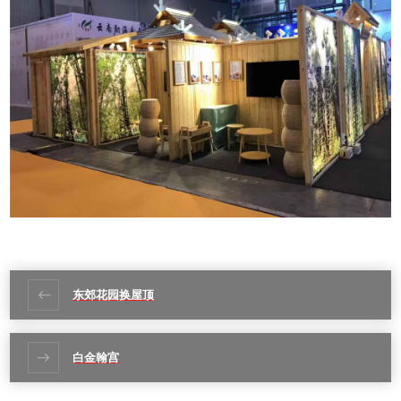
东郊花园换屋顶
白金翰宫