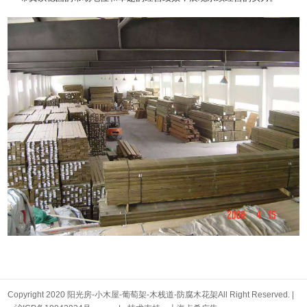
Copyright 2020 阳光房-小木屋-葡萄架-木栈道-防腐木花架All Right Reserved. |