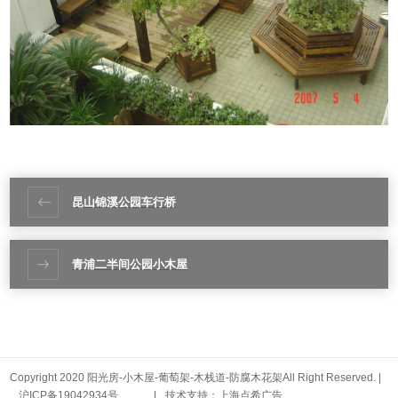
昆山锦溪公园车行桥
青浦二半间公园小木屋
Copyright 2020 阳光房-小木屋-葡萄架-木栈道-防腐木花架All Right Reserved. |
沪ICP备19042934号
|
技术支持：上海点希广告