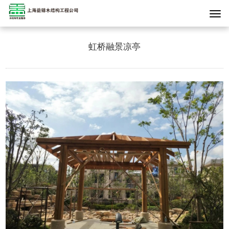
虹桥融景凉亭