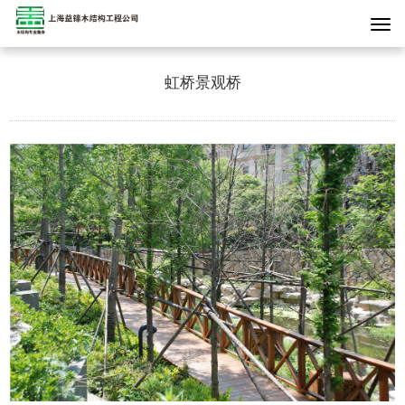
虹桥景观桥